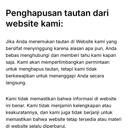
Penghapusan tautan dari
website kami:
Jika Anda menemukan tautan di Website kami yang
bersifat menyinggung karena alasan apa pun, Anda
bebas menghubungi dan memberi tahu kami kapan
saja. Kami akan mempertimbangkan permintaan
untuk menghapus tautan, tetapi kami tidak
berkewajiban untuk menanggapi Anda secara
langsung.
Kami tidak memastikan bahwa informasi di website
ini benar. Kami tidak menjamin kelengkapan atau
keakuratannya, dan kami juga tidak berjanji untuk
memastikan bahwa website tetap tersedia atau materi
di website selalu diperbarui.