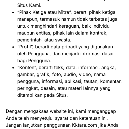
Situs Kami.
“Pihak Ketiga atau Mitra”, berarti pihak ketiga
manapun, termasuk namun tidak terbatas juga
untuk menghindari keraguan, baik individu
maupun entitas, pihak lain dalam kontrak,
pemerintah, atau swasta.
“Profil”, berarti data pribadi yang digunakan
oleh Pengguna, dan menjadi informasi dasar
bagi Pengguna.
“Konten”, berarti teks, data, informasi, angka,
gambar, grafik, foto, audio, video, nama
pengguna, informasi, aplikasi, tautan, komentar,
peringkat, desain, atau materi lainnya yang
ditampilkan pada Situs.
Dengan mengakses website ini, kami menganggap
Anda telah menyetujui syarat dan ketentuan ini.
Jangan lanjutkan penggunaan Kktara.com jika Anda