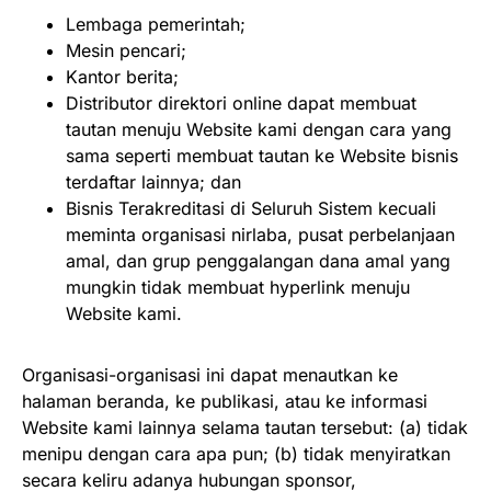
Lembaga pemerintah;
Mesin pencari;
Kantor berita;
Distributor direktori online dapat membuat
tautan menuju Website kami dengan cara yang
sama seperti membuat tautan ke Website bisnis
terdaftar lainnya; dan
Bisnis Terakreditasi di Seluruh Sistem kecuali
meminta organisasi nirlaba, pusat perbelanjaan
amal, dan grup penggalangan dana amal yang
mungkin tidak membuat hyperlink menuju
Website kami.
Organisasi-organisasi ini dapat menautkan ke
halaman beranda, ke publikasi, atau ke informasi
Website kami lainnya selama tautan tersebut: (a) tidak
menipu dengan cara apa pun; (b) tidak menyiratkan
secara keliru adanya hubungan sponsor,