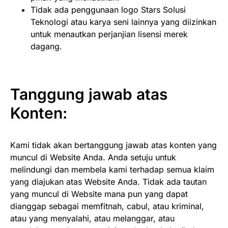
Tidak ada penggunaan logo Stars Solusi
Teknologi atau karya seni lainnya yang diizinkan
untuk menautkan perjanjian lisensi merek
dagang.
Tanggung jawab atas
Konten:
Kami tidak akan bertanggung jawab atas konten yang
muncul di Website Anda. Anda setuju untuk
melindungi dan membela kami terhadap semua klaim
yang diajukan atas Website Anda. Tidak ada tautan
yang muncul di Website mana pun yang dapat
dianggap sebagai memfitnah, cabul, atau kriminal,
atau yang menyalahi, atau melanggar, atau