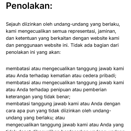
Penolakan:
Sejauh diizinkan oleh undang-undang yang berlaku,
kami mengecualikan semua representasi, jaminan,
dan ketentuan yang berkaitan dengan website kami
dan penggunaan website ini. Tidak ada bagian dari
penolakan ini yang akan:
membatasi atau mengecualikan tanggung jawab kami
atau Anda terhadap kematian atau cedera pribadi;
membatasi atau mengecualikan tanggung jawab kami
atau Anda terhadap penipuan atau pemberian
keterangan yang tidak benar;
membatasi tanggung jawab kami atau Anda dengan
cara apa pun yang tidak diizinkan oleh undang-
undang yang berlaku; atau
mengecualikan tanggung jawab kami atau Anda yang