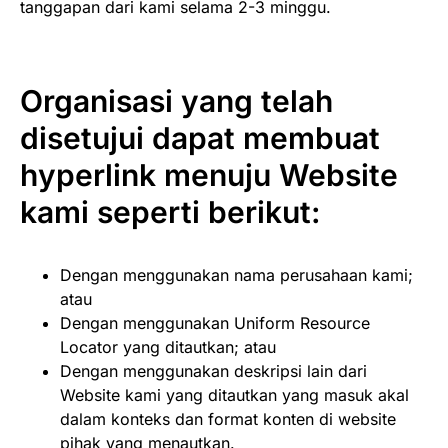
tanggapan dari kami selama 2-3 minggu.
Organisasi yang telah
disetujui dapat membuat
hyperlink menuju Website
kami seperti berikut:
Dengan menggunakan nama perusahaan kami;
atau
Dengan menggunakan Uniform Resource
Locator yang ditautkan; atau
Dengan menggunakan deskripsi lain dari
Website kami yang ditautkan yang masuk akal
dalam konteks dan format konten di website
pihak yang menautkan.