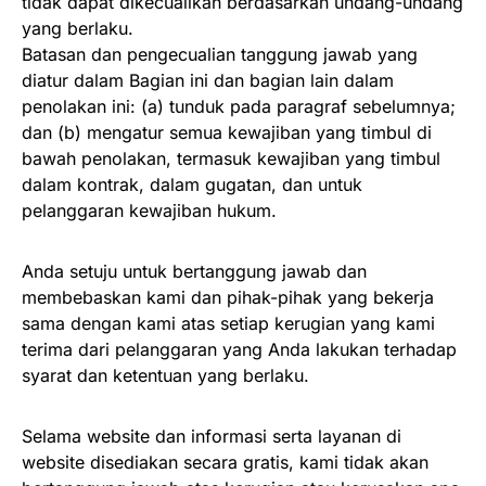
tidak dapat dikecualikan berdasarkan undang-undang
yang berlaku.
Batasan dan pengecualian tanggung jawab yang
diatur dalam Bagian ini dan bagian lain dalam
penolakan ini: (a) tunduk pada paragraf sebelumnya;
dan (b) mengatur semua kewajiban yang timbul di
bawah penolakan, termasuk kewajiban yang timbul
dalam kontrak, dalam gugatan, dan untuk
pelanggaran kewajiban hukum.
Anda setuju untuk bertanggung jawab dan
membebaskan kami dan pihak-pihak yang bekerja
sama dengan kami atas setiap kerugian yang kami
terima dari pelanggaran yang Anda lakukan terhadap
syarat dan ketentuan yang berlaku.
Selama website dan informasi serta layanan di
website disediakan secara gratis, kami tidak akan