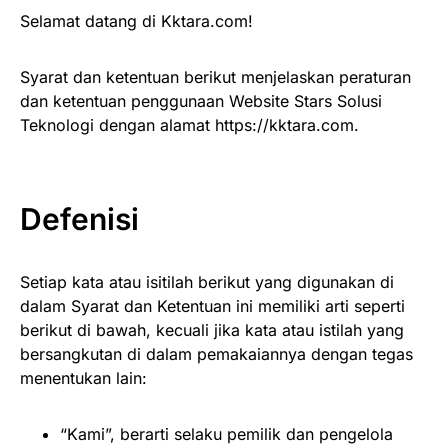
Selamat datang di Kktara.com!
Syarat dan ketentuan berikut menjelaskan peraturan
dan ketentuan penggunaan Website Stars Solusi
Teknologi dengan alamat https://kktara.com.
Defenisi
Setiap kata atau isitilah berikut yang digunakan di
dalam Syarat dan Ketentuan ini memiliki arti seperti
berikut di bawah, kecuali jika kata atau istilah yang
bersangkutan di dalam pemakaiannya dengan tegas
menentukan lain:
“Kami”, berarti selaku pemilik dan pengelola