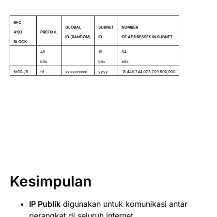
RFC
GLOBAL
SUBNET
NUMBER
4193
PREFIX/L
ID (RANDOM)
ID
OF ADDRESSES IN SUBNET
BLOCK
48
16
64
bits
bits
bits
fd00::/8
fd
xx:xxxx:xxxx
yyyy
18,446,744,073,709,500,000
Kesimpulan
IP Publik
digunakan untuk komunikasi antar
perangkat di seluruh internet.