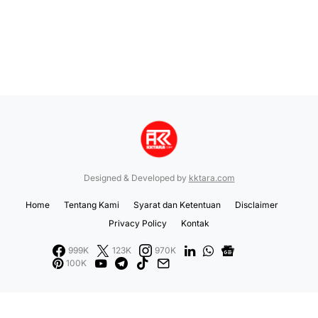
Designed & Developed by
kktara.com
Home
Tentang Kami
Syarat dan Ketentuan
Disclaimer
Privacy Policy
Kontak
999K
123K
970K
100K