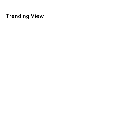
Trending View
Burung Bondol Jawa Lonchura