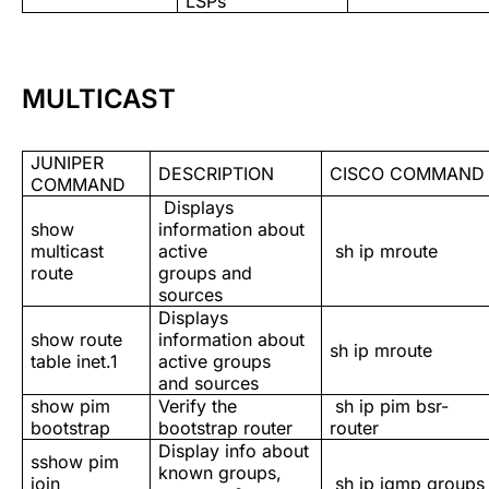
LSPs
MULTICAST
JUNIPER
DESCRIPTION
CISCO COMMAND
COMMAND
Displays
show
information about
multicast
active
sh ip mroute
route
groups and
sources
Displays
show route
information about
sh ip mroute
table inet.1
active groups
and sources
show pim
Verify the
sh ip pim bsr-
bootstrap
bootstrap router
router
Display info about
sshow pim
known groups,
join
sh ip igmp groups