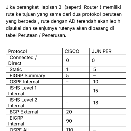
Jika perangkat lapisan 3 (seperti Router ) memiliki
rute ke tujuan yang sama dari dua protokol perutean
yang berbeda , rute dengan AD terendah akan lebih
disukai dan selanjutnya rutenya akan dipasang di
tabel Perutean / Penerusan.
Protocol
CISCO
JUNIPER
Connected /
0
0
Direct
Static
1
5
EIGRP Summary
5
–
OSPF Internal
–
10
IS-IS Level 1
–
15
Internal
IS-IS Level 2
–
18
Internal
BGP External
20
–
EIGRP
90
–
Internal
OSPF All
110
–