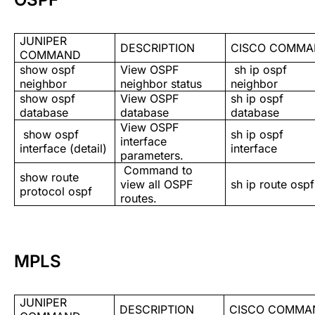
JUNIPER
DESCRIPTION
CISCO COMM
COMMAND
show ospf
View OSPF
sh ip ospf
neighbor
neighbor status
neighbor
show ospf
View OSPF
sh ip ospf
database
database
database
View OSPF
show ospf
sh ip ospf
interface
interface (detail)
interface
parameters.
Command to
show route
view all OSPF
sh ip route ospf
protocol ospf
routes.
MPLS
JUNIPER
DESCRIPTION
CISCO COMMA