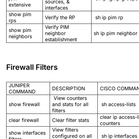
sources, &
extensive
interfaces
show pim
Verify the RP
sh ip pim rp
rps
Verify PIM
show pim
neighbor
sh ip pim neighbor
neighbors
establishment
Firewall Filters
JUNIPER
DESCRIPTION
CISCO COMMA
COMMAND
View counters
show firewall
and stats for all
sh access-lists
filters
clear ip access-l
clear firewall
Clear filter stats
counters
View filters
show interfaces
configured on all
sh ip interfaces
filters