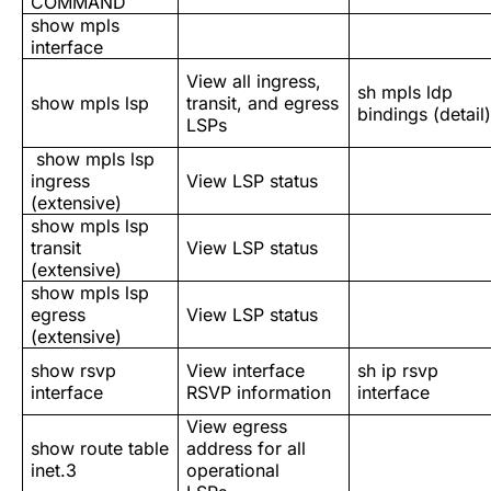
COMMAND
show mpls
interface
View all ingress,
sh mpls ldp
show mpls lsp
transit, and egress
bindings (detail)
LSPs
show mpls lsp
ingress
View LSP status
(extensive)
show mpls lsp
transit
View LSP status
(extensive)
show mpls lsp
egress
View LSP status
(extensive)
show rsvp
View interface
sh ip rsvp
interface
RSVP information
interface
View egress
show route table
address for all
inet.3
operational