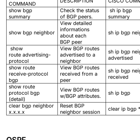
DESCRIPTION
CISCO COM
COMMAND
show bgp
Check the status
sh ip bgp
summary
of BGP peers.
summary
View detailed
informations
show bgp neighbor
sh ip bgp ne
about each
BGP peer
show
View BGP routes
sh ip bgp ne
route advertising-
advertised to a
advertised
protocol
neighbor
show route
View BGP routes
sh ip bgp ne
receive-protocol
received from a
received
bgp
peer
show route
View BGP routes
protocol bgp
sh ip bgp
w/BGP attributes.
(detail)
clear bgp neighbor
Reset BGP
clear ip bgp 
x.x.x.x
neighbor session
OSPF