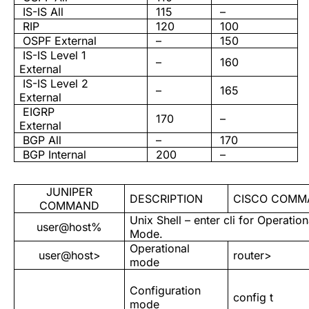
IS-IS All
115
–
RIP
120
100
OSPF External
–
150
IS-IS Level 1
–
160
External
IS-IS Level 2
–
165
External
EIGRP
170
–
External
BGP All
–
170
BGP Internal
200
–
JUNIPER
DESCRIPTION
CISCO COMM
COMMAND
Unix Shell – enter cli for Operation
user@host%
Mode.
Operational
user@host>
router>
mode
Configuration
config t
mode