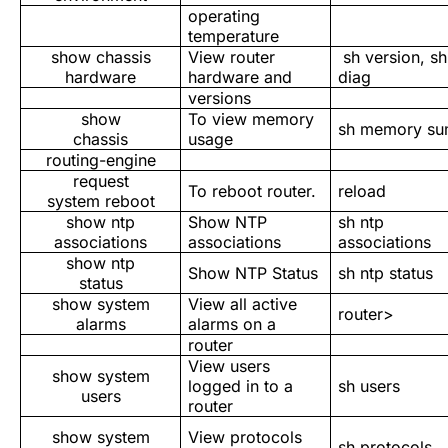
operating
temperature
show chassis
View router
sh version, sh
hardware
hardware and
diag
versions
show
To view memory
sh memory s
chassis
usage
routing-engine
request
To reboot router.
reload
system reboot
show ntp
Show NTP
sh ntp
associations
associations
associations
show ntp
Show NTP Status
sh ntp status
status
show system
View all active
router>
alarms
alarms on a
router
View users
show system
logged in to a
sh users
users
router
show system
View protocols
sh protocols