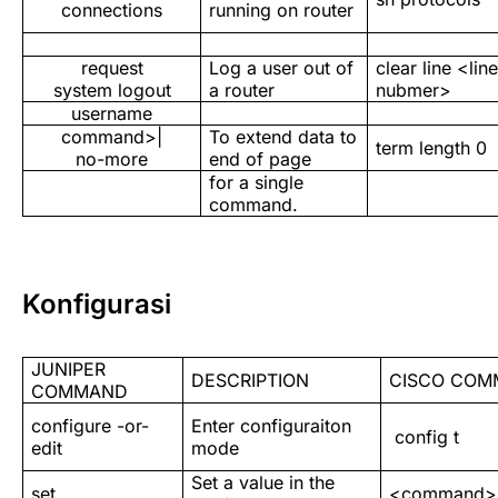
connections
running on router
request
Log a user out of
clear line <lin
system logout
a router
nubmer>
username
command>|
To extend data to
term length 0
no-more
end of page
for a single
command.
Konfigurasi
JUNIPER
DESCRIPTION
CISCO CO
COMMAND
configure -or-
Enter configuraiton
config t
edit
mode
Set a value in the
set
<command>