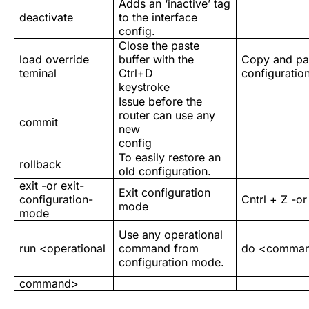
Adds an ‘inactive’ tag
deactivate
to the interface
config.
Close the paste
load override
buffer with the
Copy and pa
teminal
Ctrl+D
configuratio
keystroke
Issue before the
router can use any
commit
new
config
To easily restore an
rollback
old configuration.
exit -or exit-
Exit configuration
configuration-
Cntrl + Z -or
mode
mode
Use any operational
run <operational
command from
do <comma
configuration mode.
command>