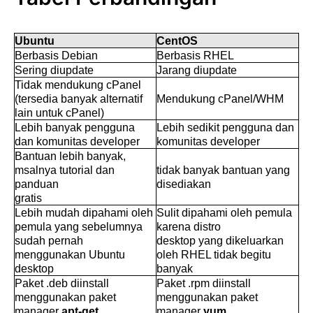
Ubuntu
CentOS
Berbasis Debian
Berbasis RHEL
Sering diupdate
Jarang diupdate
Tidak mendukung cPanel
(tersedia banyak alternatif
Mendukung cPanel/WHM
lain untuk cPanel)
Lebih banyak pengguna
Lebih sedikit pengguna dan
dan komunitas developer
komunitas developer
Bantuan lebih banyak,
msalnya tutorial dan
tidak banyak bantuan yang
panduan
disediakan
gratis
Lebih mudah dipahami oleh
Sulit dipahami oleh pemula
pemula yang sebelumnya
karena distro
sudah pernah
desktop yang dikeluarkan
menggunakan Ubuntu
oleh RHEL tidak begitu
desktop
banyak
Paket .deb diinstall
Paket .rpm diinstall
menggunakan paket
menggunakan paket
manager
apt-get
manager
yum